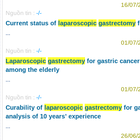
16/07/
Nguồn tin :
-/-
Current status of
laparoscopic
gastrectomy
f
...
01/07/
Nguồn tin :
-/-
Laparoscopic
gastrectomy
for gastric cancer
among the elderly
...
01/07/
Nguồn tin :
-/-
Curability of
laparoscopic
gastrectomy
for ga
analysis of 10 years’ experience
...
26/06/