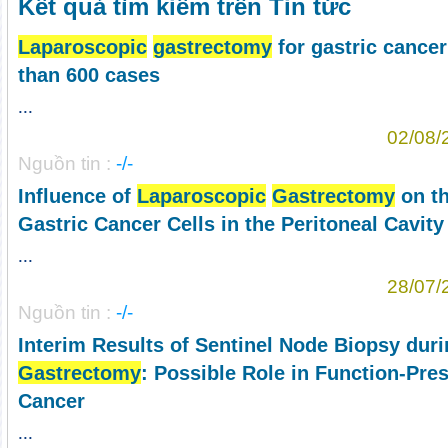
Kết quả tìm kiếm trên Tin tức
Laparoscopic
gastrectomy
for gastric cance
than 600 cases
...
02/08/
Nguồn tin :
-/-
Influence of
Laparoscopic
Gastrectomy
on th
Gastric Cancer Cells in the Peritoneal Cavity
...
28/07/
Nguồn tin :
-/-
Interim Results of Sentinel Node Biopsy dur
Gastrectomy
: Possible Role in Function-Pres
Cancer
...