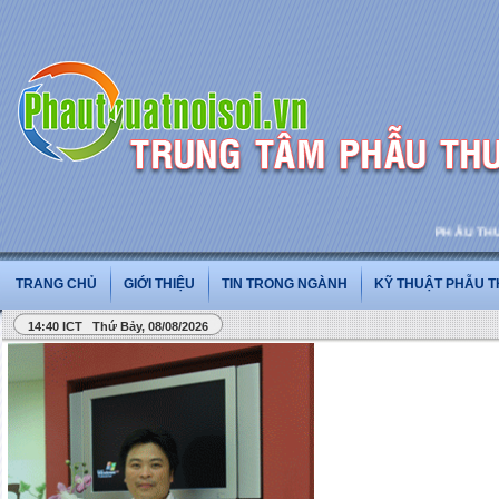
PHẪU THUẬT 
TRANG CHỦ
GIỚI THIỆU
TIN TRONG NGÀNH
KỸ THUẬT PHẪU 
14:40 ICT Thứ Bảy, 08/08/2026