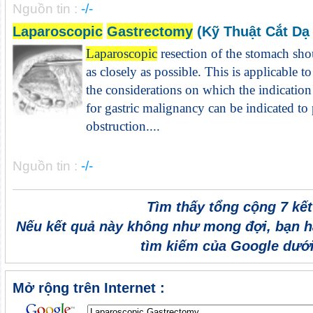
Nguồn tin :
-/-
Laparoscopic
Gastrectomy
(Kỹ Thuật Cắt Dạ 
Laparoscopic
resection of the stomach sh
as closely as possible. This is applicable to
the considerations on which the indication i
for gastric malignancy can be indicated t
obstruction....
Nguồn tin :
-/-
Tìm thấy tổng cộng 7 kế
Nếu kết quả này không như mong đợi, bạn h
tìm kiếm của Google dưới
Mở rộng trên Internet :