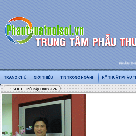
PHẪU THUẬT 
TRANG CHỦ
GIỚI THIỆU
TIN TRONG NGÀNH
KỸ THUẬT PHẪU 
03:34 ICT Thứ Bảy, 08/08/2026