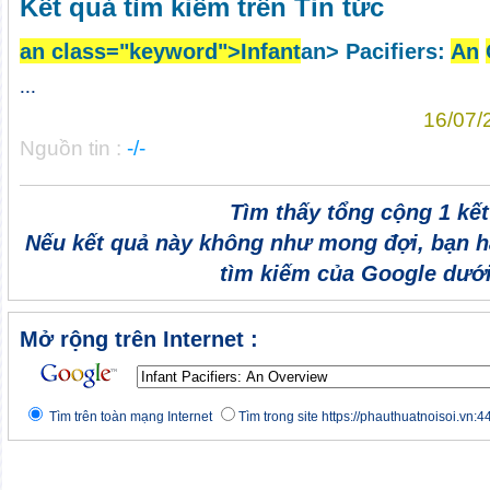
Kết quả tìm kiếm trên Tin tức
an class="keyword">Inf
an
t
an> Pacifiers:
An
...
16/07/
Nguồn tin :
-/-
Tìm thấy tổng cộng 1 kế
Nếu kết quả này không như mong đợi, bạn h
tìm kiếm của Google dưới
Mở rộng trên Internet :
Tìm trên toàn mạng Internet
Tìm trong site https://phauthuatnoisoi.vn:4