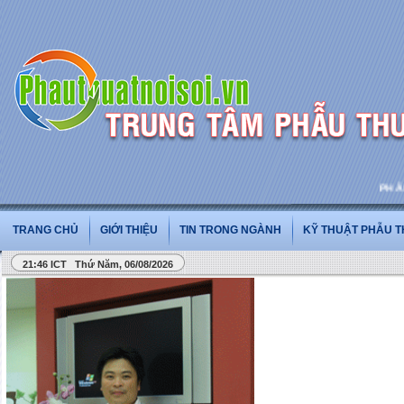
PHẪU T
TRANG CHỦ
GIỚI THIỆU
TIN TRONG NGÀNH
KỸ THUẬT PHẪU 
21:46 ICT Thứ Năm, 06/08/2026