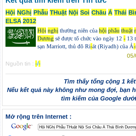
Kết quả tìm kiếm trên Tin tức
Hội
NGhị
Phẫu
THuật
Nội
Soi
Châu
Á
Thái
Bì
ELSA
2012
Hội
nghị
thường niên của
hội
phẫu
thuật
Dương
sẽ được tổ chức vào ngày 12
-
13 
sạn Marriott, thủ đô Ri
-
át (Riyadh) của Ả
-
05/
Nguồn tin :
-
/
-
Tìm thấy tổng cộng 1 kế
Nếu kết quả này không như mong đợi, bạn h
tìm kiếm của Google dưới
Mở rộng trên Internet :