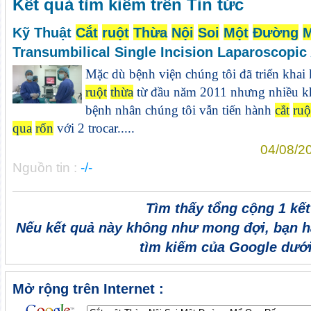
Kết quả tìm kiếm trên Tin tức
Kỹ Thuật
Cắt
ruột
Thừa
Nội
Soi
Một
Đường
Transumbilical Single Incision Laparoscopi
Mặc dù bệnh viện chúng tôi đã triển khai
ruột
thừa
từ đầu năm 2011 nhưng nhiều khi
bệnh nhân chúng tôi vẫn tiến hành
cắt
ruộ
qua
rốn
với 2 trocar.....
04/08/2
Nguồn tin :
-/-
Tìm thấy tổng cộng 1 kế
Nếu kết quả này không như mong đợi, bạn h
tìm kiếm của Google dưới
Mở rộng trên Internet :