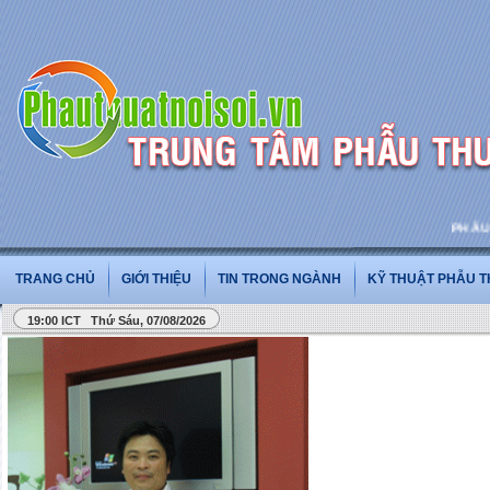
PHẪU THU
TRANG CHỦ
GIỚI THIỆU
TIN TRONG NGÀNH
KỸ THUẬT PHẪU 
19:00 ICT Thứ Sáu, 07/08/2026