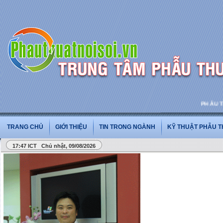
PHẪU THUẬ
TRANG CHỦ
GIỚI THIỆU
TIN TRONG NGÀNH
KỸ THUẬT PHẪU 
17:47 ICT Chủ nhật, 09/08/2026