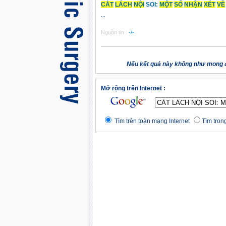
CẮT
LÁCH
NỘI
SOI:
MỘT
SỐ
NHẬN
XÉT
VỀ
...
Nguồn tin :
-/-
Nếu kết quả này không như mong đ
Mở rộng trên Internet :
Tìm trên toàn mạng Internet
Tìm trong