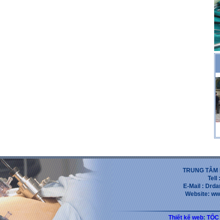
TRUNG TẪM 
Tell
E-Mail : Dr
Website: ww
Thiết kế web
:
TỐC