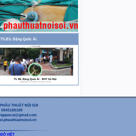
TS.BS. Đặng Quốc Ái
PHẪU THUẬT NỘI SOI
 : 0945189189
dangquocai@gmail.com
w.phauthuatnoisoi.vn
 ĐỘ VIỆT