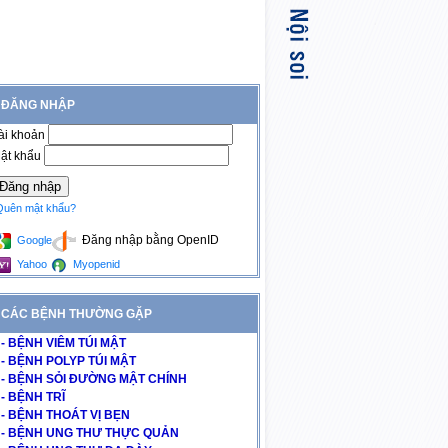
ĐĂNG NHẬP
ài khoản
ật khẩu
Quên mật khẩu?
Đăng nhập bằng OpenID
Google
Yahoo
Myopenid
CÁC BỆNH THƯỜNG GẶP
- BỆNH VIÊM TÚI MẬT
- BỆNH POLYP TÚI MẬT
- BỆNH SỎI ĐƯỜNG MẬT CHÍNH
- BỆNH TRĨ
- BỆNH THOÁT VỊ BẸN
- BỆNH UNG THƯ THỰC QUẢN