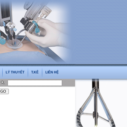
isoi.vn
LÝ THUYẾT
T.KÊ
LIÊN HỆ