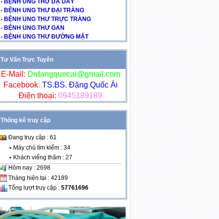
- BỆNH UNG THƯ DẠ DÀY
- BỆNH UNG THƯ ĐẠI TRÀNG
- BỆNH UNG THƯ TRỰC TRÀNG
- BỆNH UNG THƯ GAN
- BỆNH UNG THƯ ĐƯỜNG MẬT
Tư Vấn Trực Tuyến
E-Mail:
Drdangquocai@gmail.com
Facebook
:
TS.BS. Đặng Quốc Ái
Điện thoại:
0945189189
Thống kê truy cập
Đang truy cập : 61
•
Máy chủ tìm kiếm : 34
•
Khách viếng thăm : 27
Hôm nay : 2698
Tháng hiện tại : 42189
Tổng lượt truy cập :
57761696