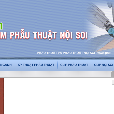
PHẪU THUẬT VÀ PHẪU THUẬT NỘI SOI - www.phauthuatno
G NGÀNH
KỸ THUẬT PHẪU THUẬT
CLIP PHẪU THUẬT
CLIP NỘI SOI