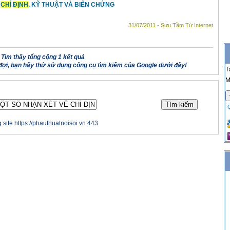
CHỈ
ĐỊNH
, KỸ THUẬT VÀ BIẾN CHỨNG
31/07/2011 - Sưu Tầm Từ Internet
Tìm thấy tổng cộng 1 kết quả
ợi, bạn hãy thử sử dụng công cụ tìm kiếm của Google dưới đây!
T
M
 site https://phauthuatnoisoi.vn:443