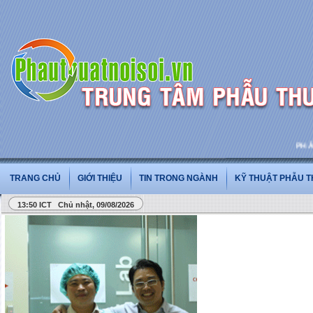
PHẪU T
TRANG CHỦ
GIỚI THIỆU
TIN TRONG NGÀNH
KỸ THUẬT PHẪU 
13:50 ICT Chủ nhật, 09/08/2026