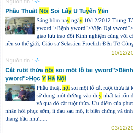
Nguồn tin :
-/-
Phẫu Thuật
Nội
Soi Lấ
y
U Tu
y
ến
Y
ên
Sáng hôm na
y
ngà
y
10/12/2012 Trung T
y
word">Bệnh
y
word">Viện Đại
y
word"
giao lưu trao đổi Kinh nghiệm cùng với c
nền sọ thế giới, Giáo sư Selastien Froelich Đến Từ Cộn
10/12/2
Nguồn tin :
-/-
Cắt ruột thừa
nội
soi một lỗ tai
y
word">Bện
y
word">Học
Y
Hà
Nội
Phẫu thuật
nội
soi một lỗ cắt ruột thừa là 
sử dụng một đường vào du
y
nhất tại rốn 
và qua đó cắt ruột thừa. Ưu điểm của ph
nhân hồi phục sớm, ít đau sau mổ, ít biến chứng và tí
tháng hầu như......
03/12/2