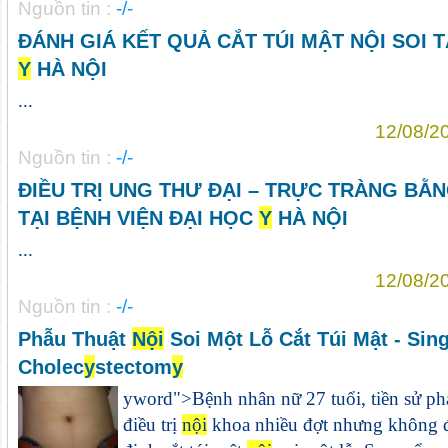
Nguồn tin :
-/-
ĐÁNH GIÁ KẾT QUẢ CẮT TÚI MẬT NỘI SOI T
Y
HÀ NỘI
...
12/08/2
Nguồn tin :
-/-
ĐIỀU TRỊ UNG THƯ ĐẠI – TRỰC TRÀNG BẰN
TẠI BỆNH VIỆN ĐẠI HỌC
Y
HÀ NỘI
...
12/08/2
Nguồn tin :
-/-
Phẫu Thuật
Nội
Soi Một Lỗ Cắt Túi Mật - Sin
Cholec
y
stectom
y
y
word">Bệnh nhân nữ 27 tuổi, tiền sử phát
điều trị
nội
khoa nhiều đợt nhưng không 