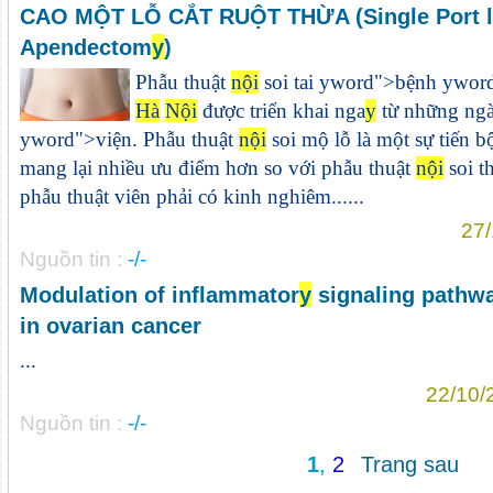
CAO MỘT LỖ CẮT RUỘT THỪA (Single Port l
Apendectom
y
)
Phẫu thuật
nội
soi tai
y
word">bệnh
y
wor
Hà
Nội
được triển khai nga
y
từ những ng
y
word">viện. Phẫu thuật
nội
soi mộ lỗ là một sự tiến b
mang lại nhiều ưu điểm hơn so với phẫu thuật
nội
soi t
phẫu thuật viên phải có kinh nghiêm......
27/
Nguồn tin :
-/-
Modulation of inflammator
y
signaling pathw
in ovarian cancer
...
22/10/
Nguồn tin :
-/-
1
,
2
Trang sau