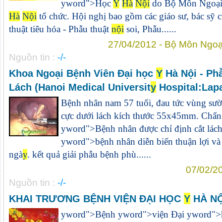
y
word">Học
Y
Hà
Nội
do Bộ Môn Ngoại
Hà
Nội
tổ chức. Hội nghị bao gồm các giáo sư, bác sỹ c
thuật tiêu hóa - Phẫu thuật
nội
soi, Phẫu......
27/04/2012 - Bộ Môn Ngoạ
Nguồn tin :
-/-
Khoa Ngoại Bệnh Viên Đại học
Y
Hà Nội - Phâ
Lách (Hanoi Medical Universit
y
Hospital:Lap
Bệnh nhân nam 57 tuổi, đau tức vùng sường
cực dưới lách kích thước 55x45mm. Chẩn 
y
word">Bệnh nhân được chỉ định cắt lác
y
word">bệnh nhân diễn biến thuận lợi và
ngà
y
. kết quả giải phẫu bệnh phù......
07/02/2
Nguồn tin :
-/-
KHAI TRƯƠNG BỆNH VIỆN ĐẠI HỌC
Y
HÀ NỘ
y
word">Bệnh
y
word">viện Đại
y
word">