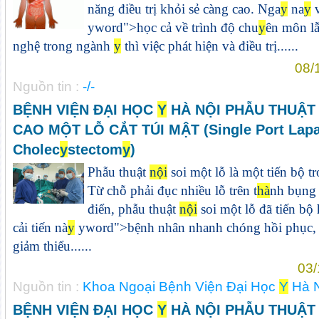
năng điều trị khỏi sẻ càng cao. Nga
y
na
y
v
y
word">học cả về trình độ chu
y
ên môn l
nghệ trong ngành
y
thì việc phát hiện và điều trị......
08/
Nguồn tin :
-/-
BỆNH VIỆN ĐẠI HỌC
Y
HÀ NỘI PHẪU THUẬT
CAO MỘT LỖ CẮT TÚI MẬT (Single Port Lapa
Cholec
y
stectom
y
)
Phẫu thuật
nội
soi một lỗ là một tiến bộ t
Từ chỗ phải đục nhiều lỗ trên t
hà
nh bụng 
điển, phẫu thuật
nội
soi một lỗ đã tiến bộ 
cải tiến nà
y
y
word">bệnh nhân nhanh chóng hồi phục,
giảm thiểu......
03/
Nguồn tin :
Khoa Ngoại Bệnh Viện Đại Học
Y
Hà N
BỆNH VIỆN ĐẠI HỌC
Y
HÀ NỘI PHẪU THUẬT