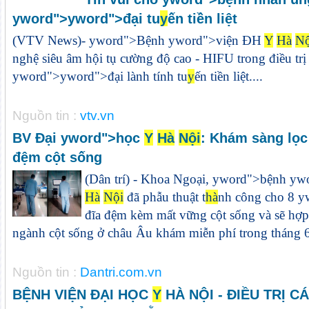
y
word">
y
word">đại tu
y
ến tiền liệt
(VTV News)-
y
word">Bệnh
y
word">viện ĐH
Y
Hà
Nộ
nghệ siêu âm hội tụ cường độ cao - HIFU trong điều trị
y
word">
y
word">đại lành tính tu
y
ến tiền liệt....
Nguồn tin :
vtv.vn
BV Đại
y
word">học
Y
Hà
Nội
: Khám sàng lọc 
đệm cột sống
(Dân trí) - Khoa Ngoại,
y
word">bệnh
y
wo
Hà
Nội
đã phẫu thuật t
hà
nh công cho 8
y
đĩa đệm kèm mất vững cột sống và sẽ hợp 
ngành cột sống ở châu Âu khám miễn phí trong tháng 
Nguồn tin :
Dantri.com.vn
BỆNH VIỆN ĐẠI HỌC
Y
HÀ NỘI - ĐIỀU TRỊ 