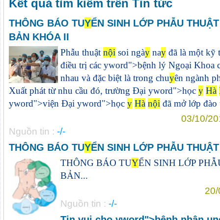
Kết quả tìm kiếm trên Tin tức
THÔNG BÁO TU
Y
ỂN SINH LỚP PHẪU THUẬT
BẢN KHÓA II
Phẫu thuật
nội
soi ngà
y
na
y
đã là một kỹ 
điều trị các
y
word">bệnh lý Ngoại Khoa c
nhau và đặc biệt là trong chu
y
ên ngành ph
Xuất phát từ nhu cầu đó, trường Đại
y
word">học
y
Hà
y
word">viện Đại
y
word">học
y
Hà
nội
đã mở lớp đào t
03/10/20
Nguồn tin :
-/-
THÔNG BÁO TU
Y
ỂN SINH LỚP PHẪU THUẬT
THÔNG BÁO TU
Y
ỂN SINH LỚP PHẪ
BẢN...
20/
Nguồn tin :
-/-
Tin vui cho
y
word">bệnh nhân ung