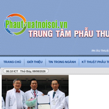
PHẪU THUẬT VÀ PH
TRANG CHỦ
GIỚI THIỆU
TIN TRONG NGÀNH
KỸ THUẬT PHẪU 
06:10 ICT Thứ Bảy, 08/08/2026