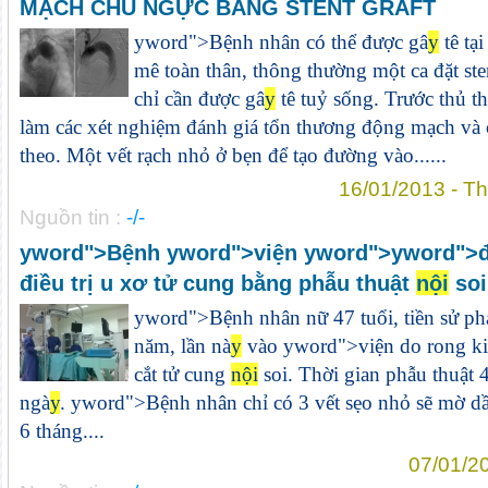
MẠCH CHỦ NGỰC BẰNG STENT GRAFT
y
word">Bệnh nhân có thể được gâ
y
tê tại
mê toàn thân, thông thường một ca đặt ste
chỉ cần được gâ
y
tê tuỷ sống. Trước thủ t
làm các xét nghiệm đánh giá tổn thương động mạch và
theo. Một vết rạch nhỏ ở bẹn để tạo đường vào......
16/01/2013 - T
Nguồn tin :
-/-
y
word">Bệnh
y
word">viện
y
word">
y
word">
điều trị u xơ tử cung bằng phẫu thuật
nội
soi
y
word">Bệnh nhân nữ 47 tuổi, tiền sử phá
năm, lần nà
y
vào
y
word">viện do rong ki
cắt tử cung
nội
soi. Thời gian phẫu thuật
ngà
y
.
y
word">Bệnh nhân chỉ có 3 vết sẹo nhỏ sẽ mờ d
6 tháng....
07/01/2