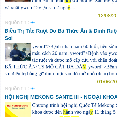
định cắt túi mật
nội
soi một lỗ. Sau mổ
y
w
và xuất
y
word">viện sau 2 ngà
y
....
12/08/2
Nguồn tin :
-/-
Điều Trị Tắc Ruột Do Bã Thức Ăn & Dính Ru
Soi
y
word">Bệnh nhân nam 60 tuổi, tiền sử m
máu cách 20 năm.
y
word">Bệnh vào
y
wo
tắc ruột và được mổ cấp cứu với chẩn 
BÃ THỨC ĂN/ TS MỔ CẮT DẠ DÀ
Y
.
y
word">Bệnh 
soi điều trị bằng gỡ dính ruột sau đó mở nhỏ (4cm) bóp n
01/06/20
Nguồn tin :
-/-
HỘI NGHỊ MEKONG SANTE III - NGOẠI KHO
Chương trình hội nghị Quốc Tế Mekong S
khoa được tiến
hà
nh vào ngà
y
11 tháng 5 