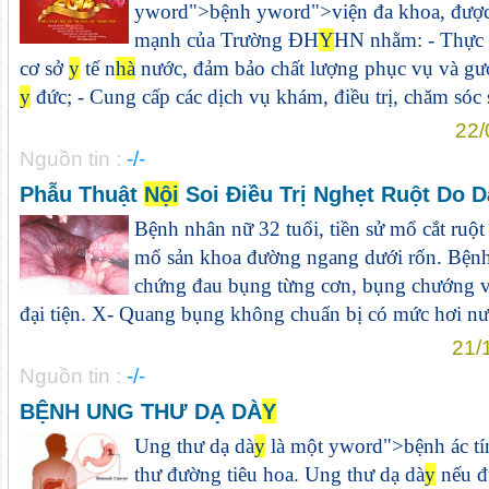
y
word">bệnh
y
word">viện đa khoa, được p
mạnh của Trường ĐH
Y
HN nhằm: - Thực h
cơ sở
y
tế n
hà
nước, đảm bảo chất lượng phục vụ và gươ
y
đức; - Cung cấp các dịch vụ khám, điều trị, chăm sóc s
22/
Nguồn tin :
-/-
Phẫu Thuật
Nội
Soi Điều Trị Nghẹt Ruột Do D
Bệnh nhân nữ 32 tuổi, tiền sử mổ cắt r
mổ sản khoa đường ngang dưới rốn. Bệnh 
chứng đau bụng từng cơn, bụng chướng vư
đại tiện. X- Quang bụng không chuẩn bị có mức hơi nước
21/
Nguồn tin :
-/-
BỆNH UNG THƯ DẠ DÀ
Y
Ung thư dạ dà
y
là một
y
word">bệnh ác tín
thư đường tiêu hoa. Ung thư dạ dà
y
nếu đ