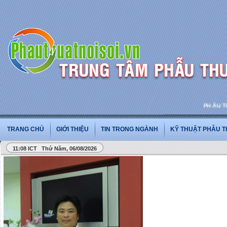
PHẪU THUẬT
TRANG CHỦ
GIỚI THIỆU
TIN TRONG NGÀNH
KỸ THUẬT PHẪU 
11:08 ICT Thứ Năm, 06/08/2026