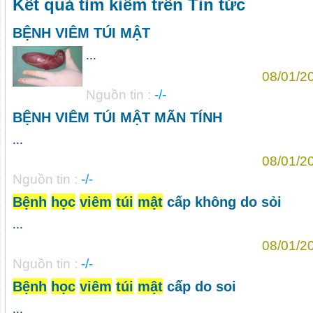
Kết quả tìm kiếm trên Tin tức
BỆNH VIÊM TÚI MẬT
...
08/01/2
Nguồn tin :
-/-
BỆNH VIÊM TÚI MẬT MÃN TÍNH
...
08/01/2
Nguồn tin :
-/-
Bệnh
học
viêm
túi
mật
cấp không do sỏi
...
08/01/2
Nguồn tin :
-/-
Bệnh
học
viêm
túi
mật
cấp do soi
...