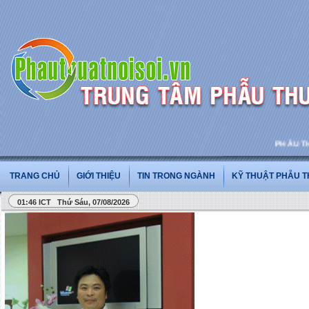
PHẪU THUẬT
TRANG CHỦ
GIỚI THIỆU
TIN TRONG NGÀNH
KỸ THUẬT PHẪU 
01:46 ICT Thứ Sáu, 07/08/2026