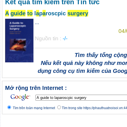
Kết quả tìm kiếm trên Tin tức
A
guide
to
l
a
p
a
roscpic
surgery
...
04/
Nguồn tin :
-/-
Tìm thấy tổng cộng
Nếu kết quả này không như mon
dụng công cụ tìm kiếm của Goog
Mở rộng trên Internet :
Tìm trên toàn mạng Internet
Tìm trong site https://phauthuatnoisoi.vn:4