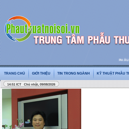
PHẪU THU
TRANG CHỦ
GIỚI THIỆU
TIN TRONG NGÀNH
KỸ THUẬT PHẪU 
14:51 ICT Chủ nhật, 09/08/2026